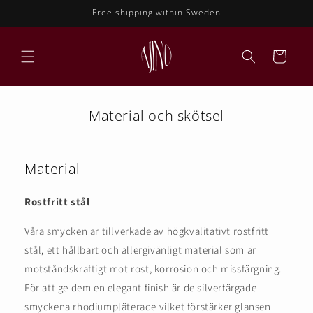
vidare
Free shipping within Sweden
till
innehåll
Varukorg
Material och skötsel
Material
Rostfritt stål
Våra smycken är tillverkade av högkvalitativt rostfritt
stål, ett hållbart och allergivänligt material som är
motståndskraftigt mot rost, korrosion och missfärgning.
För att ge dem en elegant finish är de silverfärgade
smyckena rhodiumpläterade vilket förstärker glansen