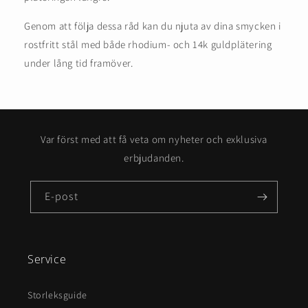
Genom att följa dessa råd kan du njuta av dina smycken i
rostfritt stål med både rhodium- och 14k guldplätering
under lång tid framöver.
Var först med att få veta om nyheter och exklusiva
erbjudanden.
E-post
Service
Storleksguide