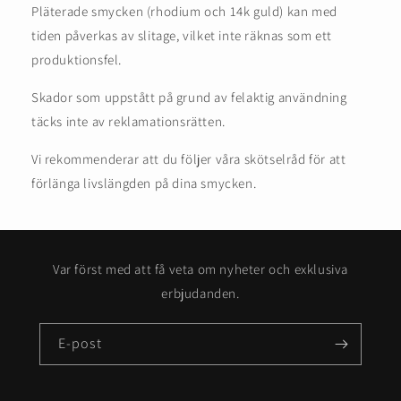
Pläterade smycken (rhodium och 14k guld) kan med
tiden påverkas av slitage, vilket inte räknas som ett
produktionsfel.
Skador som uppstått på grund av felaktig användning
täcks inte av reklamationsrätten.
Vi rekommenderar att du följer våra skötselråd för att
förlänga livslängden på dina smycken.
Var först med att få veta om nyheter och exklusiva
erbjudanden.
E-post