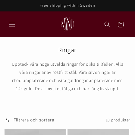
vidare
Free shipping within Sweden
till
innehåll
Varukorg
Ringar
Upptäck våra noga utvalda ringar för olika tillfällen. Alla
våra ringar är av rostfritt stål. Våra silverringar är
rhodiumpläterade och våra guldringar är pläterade med
14k guld. De är mycket tåliga och har lång livslängd.
Filtrera och sortera
10 produkter