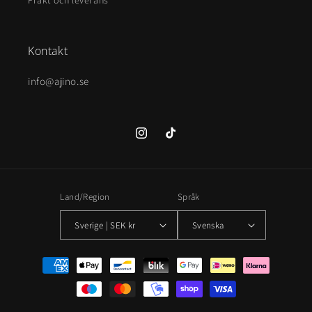
Frakt och leverans
Kontakt
info@ajino.se
Instagram
TikTok
Land/Region
Språk
Sverige | SEK kr
Svenska
Betalningsmetoder